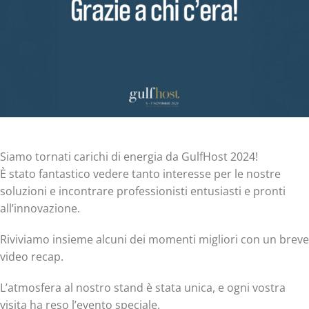
Siamo tornati carichi di energia da GulfHost 2024!
È stato fantastico vedere tanto interesse per le nostre
soluzioni e incontrare professionisti entusiasti e pronti
all’innovazione.
Riviviamo insieme alcuni dei momenti migliori con un breve
video recap.
L’atmosfera al nostro stand è stata unica, e ogni vostra
visita ha reso l’evento speciale.