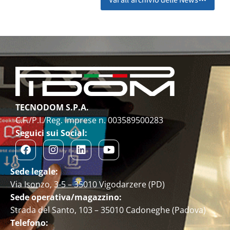
TECNODOM S.P.A.
C.F./P.I./Reg. Imprese n. 003589500283
Seguici sui Social:
Sede legale:
Via Isonzo, 3-5 – 35010 Vigodarzere (PD)
Sede operativa/magazzino:
Strada del Santo, 103 – 35010 Cadoneghe (Padova)
Telefono: