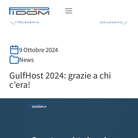
Tu sei qui:
Home
News
PRECEDENTE
SUCCESSIVO
9 Ottobre 2024
News
GulfHost 2024: grazie a chi
c’era!