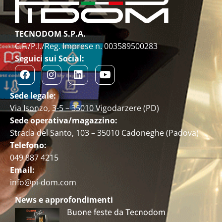
TECNODOM S.P.A.
C.F./P.I./Reg. Imprese n. 003589500283
Seguici sui Social:
Sede legale:
Via Isonzo, 3-5 – 35010 Vigodarzere (PD)
Sede operativa/magazzino:
Strada del Santo, 103 – 35010 Cadoneghe (Padova)
Telefono:
049 887 4215
Email:
info@pi-dom.com
News e approfondimenti
Buone feste da Tecnodom