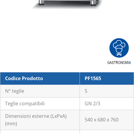
Codice Prodotto
PF1565
N° teglie
5
Teglie compatibili
GN 2/3
Dimensioni esterne (LxPxA)
540 x 680 x 760
(mm)