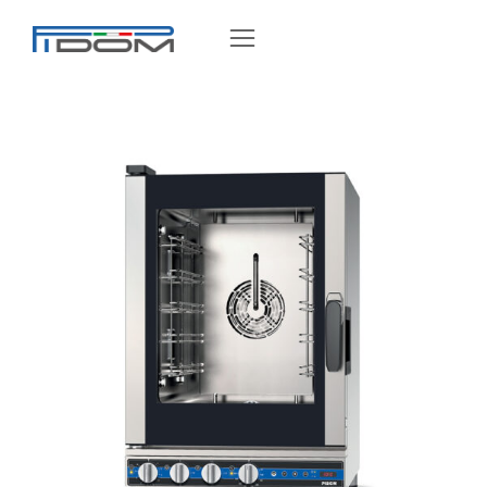
Galilei Plus KT – PF1565