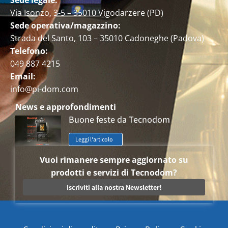
Via Isonzo, 3-5 – 35010 Vigodarzere (PD)
Sede operativa/magazzino:
Strada del Santo, 103 – 35010 Cadoneghe (Padova)
Telefono:
049 887 4215
Email:
info@pi-dom.com
News e approfondimenti
Buone feste da Tecnodom
Leggi l'articolo
Vuoi rimanere sempre aggiornato su
prodotti e servizi di Tecnodom?
Iscriviti alla nostra Newsletter!