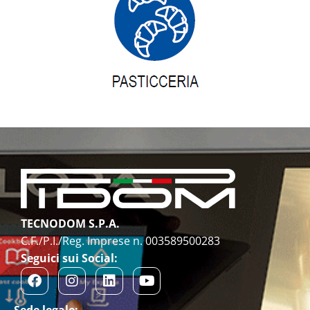
TECNODOM S.P.A.
C.F./P.I./Reg. Imprese n. 003589500283
Seguici sui Social:
Sede legale: