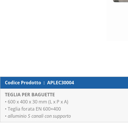
Codice Prodotto : APLEC30004
TEGLIA PER BAGUETTE
• 600 x 400 x 30 mm (L x P x A)
• Teglia forata EN 600×400
•
alluminio 5 canali con supporto